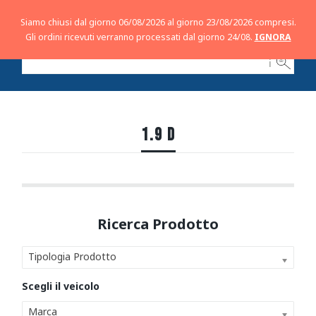
Siamo chiusi dal giorno 06/08/2026 al giorno 23/08/2026 compresi.
Gli ordini ricevuti verranno processati dal giorno 24/08.
IGNORA
ℹ
1.9 D
Tipologia Prodotto
Marca