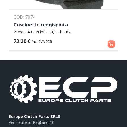
COD: 7074
Cuscinetto reggispinta
Ø ext - 40 - Ø int - 30,3 - h - 62
Leggi tutto
73,20
€
Incl. IVA 22%
Europe Clutch Parts SRLS
Via Eleuterio Pagliano 10