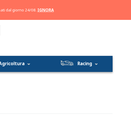
Account
Carrello
ati dal giorno 24/08.
IGNORA
Agricoltura
Racing