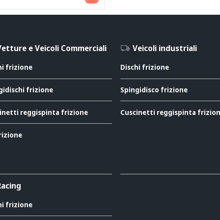
Vetture e Veicoli Commerciali
Veicoli industriali
hi frizione
Dischi frizione
gidischi frizione
Spingidisco frizione
inetti reggispinta frizione
Cuscinetti reggispinta frizio
rizione
Racing
hi frizione