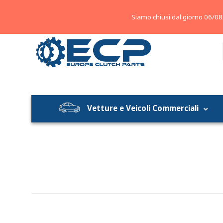
About
Contatti
Blog
Siamo chiusi dal giorno 06/08
Vetture e Veicoli Commerciali