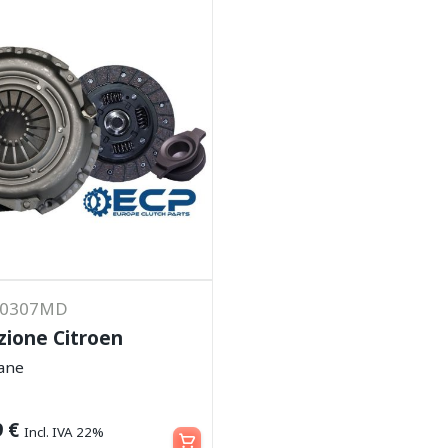
K0307MD
izione Citroen
yane
Leggi tutto
9
€
Incl. IVA 22%