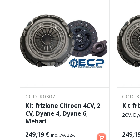
COD: K0307
COD: 
Kit frizione Citroen 4CV, 2
Kit fr
CV, Dyane 4, Dyane 6,
2CV, D
Mehari
Leggi tutto
249,19
€
249,1
Incl. IVA 22%