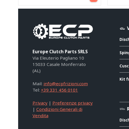
Disc
Europe Clutch Parts SRLS
Spin
Via Eleuterio Pagliano 10
15033 Casale Monferrato
Cusc
(AL)
Kit f
Mail:
info@ecpfrizioni.com
Tel:
+39 331 456 0101
Privacy
|
Preferenze privacy
|
Condizioni Generali di
Vendita
Disc