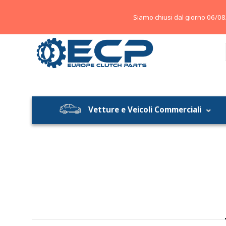
About
Contatti
Blog
Siamo chiusi dal giorno 06/08
Vetture e Veicoli Commerciali