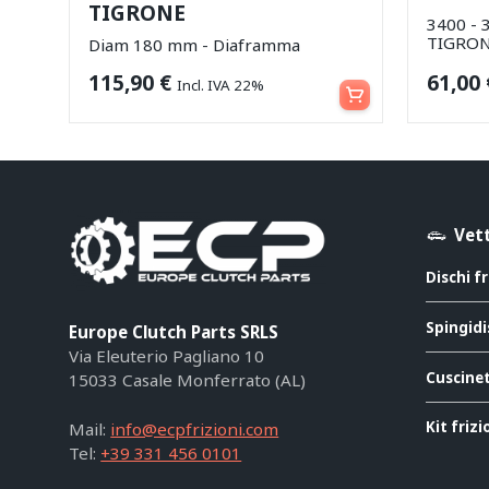
TIGRONE
3400 - 
TIGRO
Diam 180 mm - Diaframma
Aggiungi al carrello
115,90
€
61,00
Incl. IVA 22%
Vett
Dischi f
Spingidi
Europe Clutch Parts SRLS
Via Eleuterio Pagliano 10
Cuscinet
15033 Casale Monferrato (AL)
Kit friz
Mail:
info@ecpfrizioni.com
Tel:
+39 331 456 0101