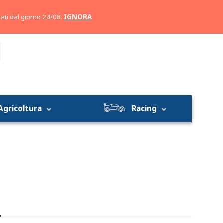
Account
Carrello
ati dal giorno 24/08.
IGNORA
Agricoltura
Racing