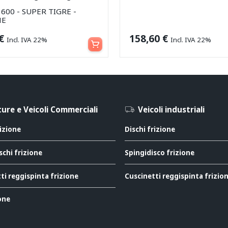
3600 - SUPER TIGRE -
NE
Aggiungi al carrello
€
158,60
€
Incl. IVA 22%
Incl. IVA 22%
ure e Veicoli Commerciali
Veicoli industriali
rizione
Dischi frizione
schi frizione
Spingidisco frizione
ti reggispinta frizione
Cuscinetti reggispinta frizio
ione