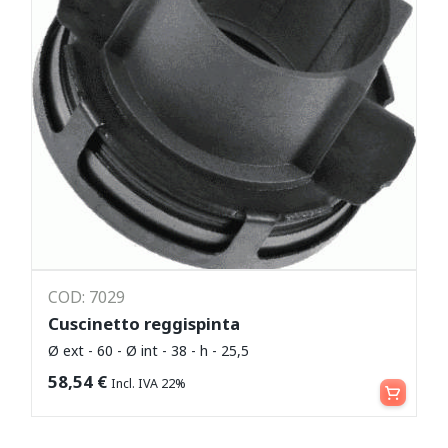
COD: 7029
Cuscinetto reggispinta
Ø ext - 60 - Ø int - 38 - h - 25,5
Aggiungi al carrello
58,54
€
Incl. IVA 22%