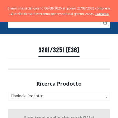
Siamo chiusi dal giorno 06/08/2026 al giorno 23/08/2026 compresi.
Gli ordini ricevuti verranno processati dal giorno 24/08.
IGNORA
ℹ
320I/325I (E36)
Tipologia Prodotto
Non trovi quello che cerchi? Vai