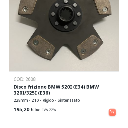
COD: 2608
Disco frizione BMW 520I (E34) BMW
320I/325I (E36)
228mm - Z10 - Rigido - Sinterizzato
Aggiungi al carrello
195,20
€
Incl. IVA 22%