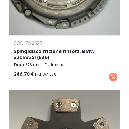
COD: FN052R
Spingidisco frizione rinforz. BMW
320i/325i (E36)
Diam 228 mm - Diaframma
Aggiungi al carrello
286,70
€
Incl. IVA 22%