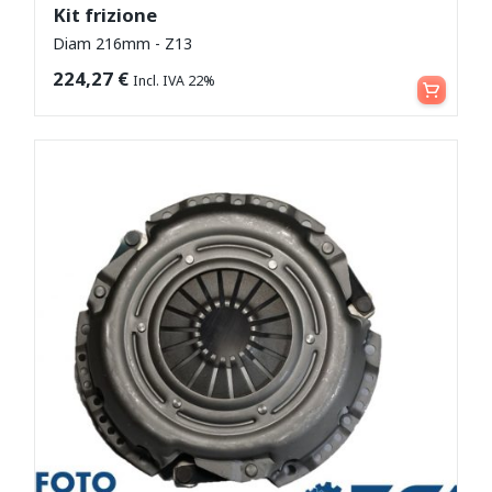
Kit frizione
Diam 216mm - Z13
Leggi tutto
224,27
€
Incl. IVA 22%