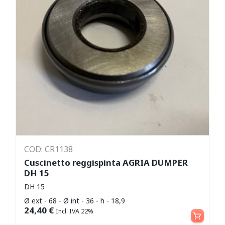
COD: CR1138
Cuscinetto reggispinta AGRIA DUMPER
DH 15
DH 15
Ø ext - 68 - Ø int - 36 - h - 18,9
Aggiungi al carrello
24,40
€
Incl. IVA 22%