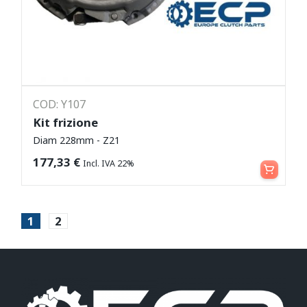
COD: Y107
Kit frizione
Diam 228mm - Z21
Leggi tutto
177,33
€
Incl. IVA 22%
1
2