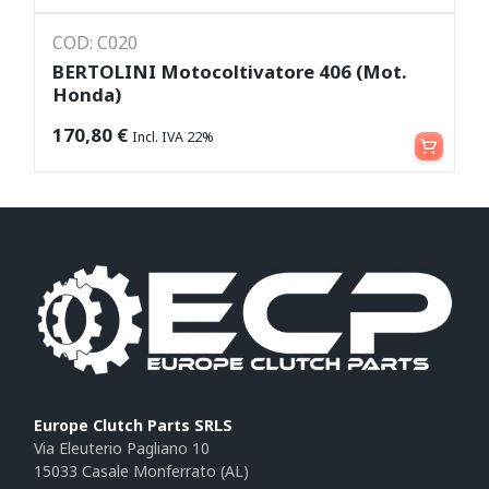
COD: C020
BERTOLINI Motocoltivatore 406 (Mot.
Honda)
Aggiungi al carrello
170,80
€
Incl. IVA 22%
Europe Clutch Parts SRLS
Via Eleuterio Pagliano 10
15033 Casale Monferrato (AL)