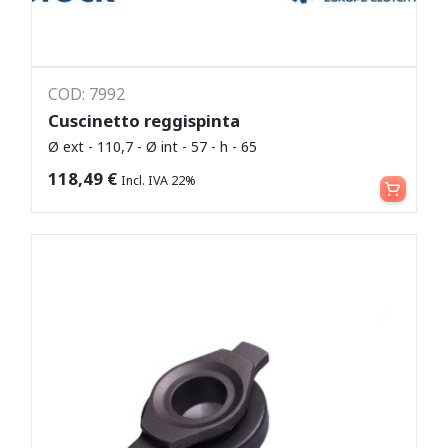
COD: 7992
Cuscinetto reggispinta
Ø ext - 110,7 - Ø int - 57 - h - 65
Leggi tutto
118,49
€
Incl. IVA 22%