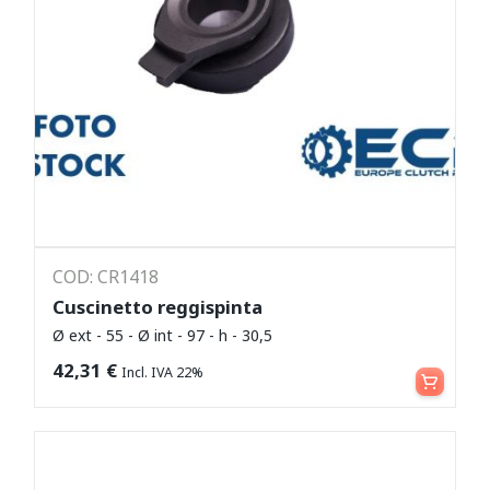
COD: CR1418
Cuscinetto reggispinta
Ø ext - 55 - Ø int - 97 - h - 30,5
Leggi tutto
42,31
€
Incl. IVA 22%