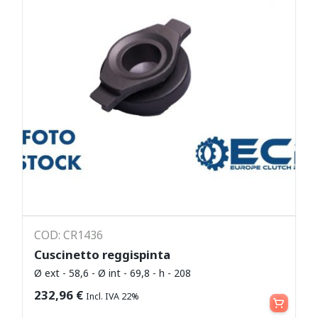
COD: CR1436
Cuscinetto reggispinta
Ø ext - 58,6 - Ø int - 69,8 - h - 208
Leggi tutto
232,96
€
Incl. IVA 22%