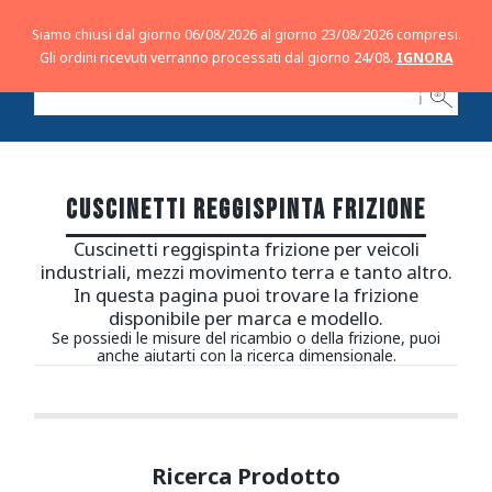
Siamo chiusi dal giorno 06/08/2026 al giorno 23/08/2026 compresi.
Gli ordini ricevuti verranno processati dal giorno 24/08.
IGNORA
ℹ
CUSCINETTI REGGISPINTA FRIZIONE
Cuscinetti reggispinta frizione per veicoli
industriali, mezzi movimento terra e tanto altro.
In questa pagina puoi trovare la frizione
disponibile per marca e modello.
Se possiedi le misure del ricambio o della frizione, puoi
anche aiutarti con la ricerca dimensionale.