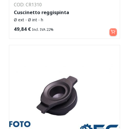
COD: CR1310
Cuscinetto reggispinta
Ø ext - Ø int - h
Leggi tutto
49,84
€
Incl. IVA 22%