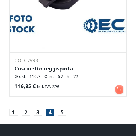
COD: 7993
Cuscinetto reggispinta
Ø ext - 110,7 - Ø int - 57 - h - 72
Leggi tutto
116,85
€
Incl. IVA 22%
1
2
3
4
5