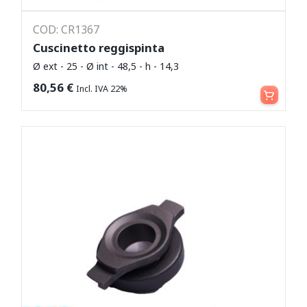
COD: CR1367
Cuscinetto reggispinta
Ø ext - 25 - Ø int - 48,5 - h - 14,3
Leggi tutto
80,56
€
Incl. IVA 22%