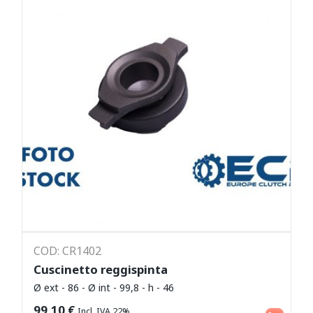
COD: CR1402
Cuscinetto reggispinta
Ø ext - 86 - Ø int - 99,8 - h - 46
Leggi tutto
99,10
€
Incl. IVA 22%