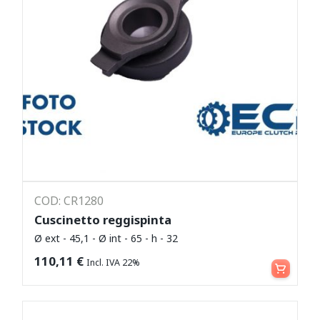
COD: CR1280
Cuscinetto reggispinta
Ø ext - 45,1 - Ø int - 65 - h - 32
Leggi tutto
110,11
€
Incl. IVA 22%