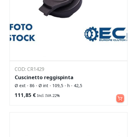
COD: CR1429
Cuscinetto reggispinta
Ø ext - 86 - Ø int - 109,5 - h - 42,5
Leggi tutto
111,85
€
Incl. IVA 22%