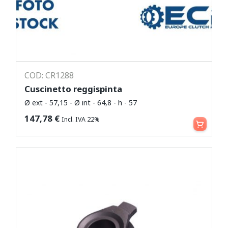
COD: CR1288
Cuscinetto reggispinta
Ø ext - 57,15 - Ø int - 64,8 - h - 57
Leggi tutto
147,78
€
Incl. IVA 22%