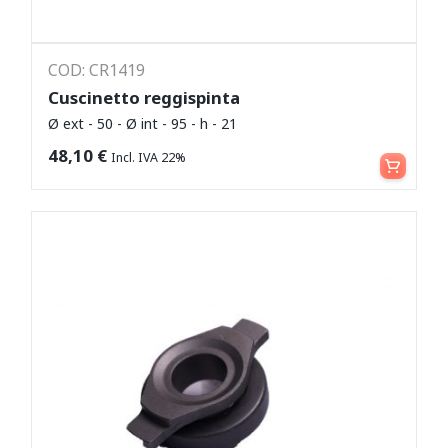
COD: CR1419
Cuscinetto reggispinta
Ø ext - 50 - Ø int - 95 - h - 21
Leggi tutto
48,10
€
Incl. IVA 22%