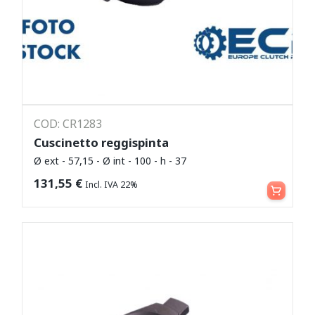
COD: CR1283
Cuscinetto reggispinta
Ø ext - 57,15 - Ø int - 100 - h - 37
Leggi tutto
131,55
€
Incl. IVA 22%