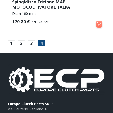
Spingidisco Frizione MAB
MOTOCOLTIVATORE TALPA
Diam 160 mm
Leggi tutto
170,80
€
Incl. IVA 22%
1
2
3
4
Europe Clutch Parts SRLS
Via Eleuterio Pagliano 10