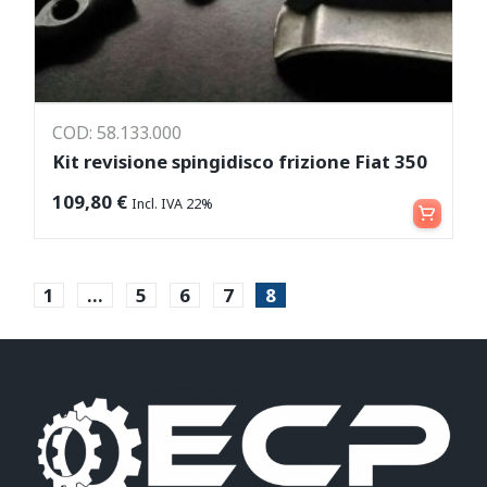
COD: 58.133.000
Kit revisione spingidisco frizione Fiat 350
Aggiungi al carrello
109,80
€
Incl. IVA 22%
1
…
5
6
7
8