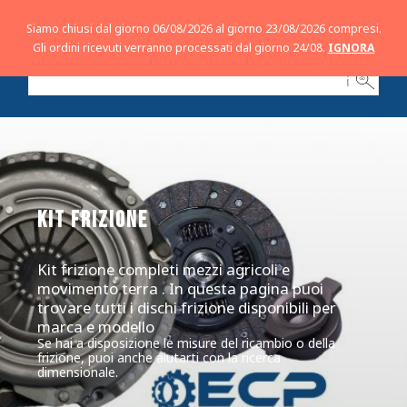
Siamo chiusi dal giorno 06/08/2026 al giorno 23/08/2026 compresi.
Gli ordini ricevuti verranno processati dal giorno 24/08.
IGNORA
ℹ
KIT FRIZIONE
Kit frizione completi mezzi agricoli e
movimento terra . In questa pagina puoi
trovare tutti i dischi frizione disponibili per
marca e modello
Se hai a disposizione le misure del ricambio o della
frizione, puoi anche aiutarti con la ricerca
dimensionale.