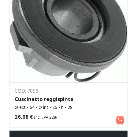
COD: 7053
Cuscinetto reggispinta
Ø ext - 64 - Ø int - 26 - h - 28
Leggi tutto
26,08
€
Incl. IVA 22%