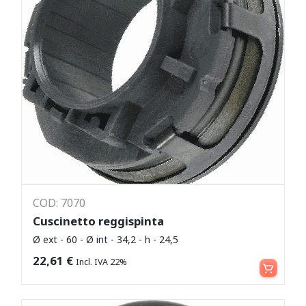
COD: 7070
Cuscinetto reggispinta
Ø ext - 60 - Ø int - 34,2 - h - 24,5
Aggiungi al carrello
22,61
€
Incl. IVA 22%