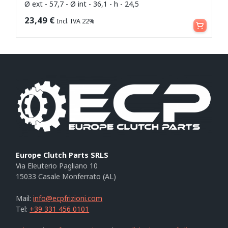
Ø ext - 57,7 - Ø int - 36,1 - h - 24,5
Leggi tutto
23,49
€
Incl. IVA 22%
Europe Clutch Parts SRLS
Via Eleuterio Pagliano 10
15033 Casale Monferrato (AL)
Mail:
info@ecpfrizioni.com
Tel:
+39 331 456 0101