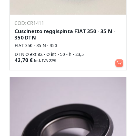
COD: CR1411
Cuscinetto reggispinta FIAT 350 - 35 N -
350 DTN
FIAT 350 - 35 N - 350
DTN Ø ext 82 - Ø int - 50 - h - 23,5
Aggiungi al carrello
42,70
€
Incl. IVA 22%