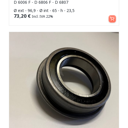
D 6006 F - D 6806 F - D 6807
Ø ext - 96,9 - Ø int - 65 - h - 23,5
Aggiungi al carrello
73,20
€
Incl. IVA 22%