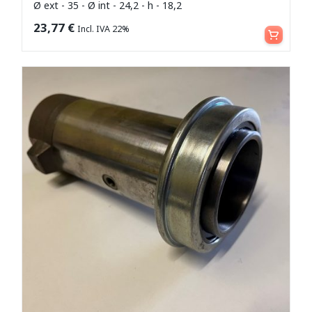
Ø ext - 35 - Ø int - 24,2 - h - 18,2
Aggiungi al carrello
23,77
€
Incl. IVA 22%