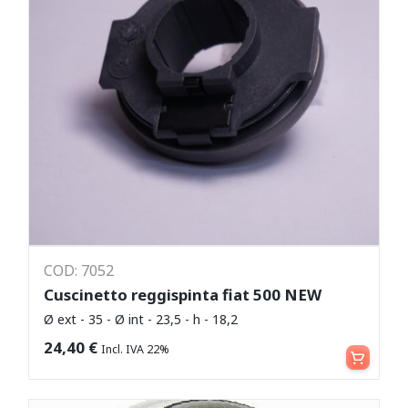
COD: 7052
Cuscinetto reggispinta fiat 500 NEW
Ø ext - 35 - Ø int - 23,5 - h - 18,2
Aggiungi al carrello
24,40
€
Incl. IVA 22%