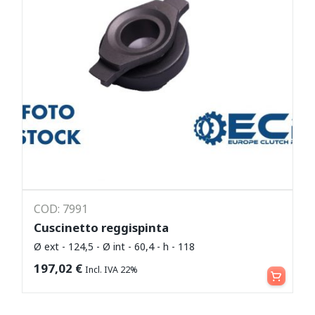
COD: 7991
Cuscinetto reggispinta
Ø ext - 124,5 - Ø int - 60,4 - h - 118
Leggi tutto
197,02
€
Incl. IVA 22%