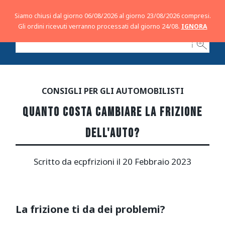
Siamo chiusi dal giorno 06/08/2026 al giorno 23/08/2026 compresi.
Gli ordini ricevuti verranno processati dal giorno 24/08.
IGNORA
ℹ
CONSIGLI PER GLI AUTOMOBILISTI
QUANTO COSTA CAMBIARE LA FRIZIONE
DELL'AUTO?
Scritto da
ecpfrizioni
il
20 Febbraio 2023
La frizione ti da dei problemi?